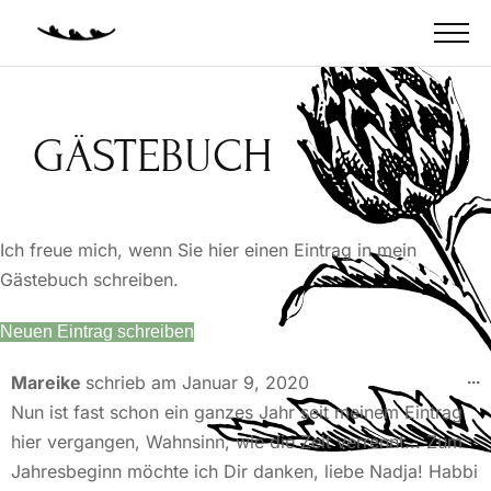
GÄSTEBUCH
Ich freue mich, wenn Sie hier einen Eintrag in mein
Gästebuch schreiben.
...
Mareike
schrieb am
Januar 9, 2020
Nun ist fast schon ein ganzes Jahr seit meinem Eintrag
hier vergangen, Wahnsinn, wie die Zeit verrennt... Zum
Jahresbeginn möchte ich Dir danken, liebe Nadja! Habbi