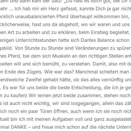
em und dann kam der Satz: „Du hast es doch gut, bei Dir i
hr … Ich hab mir ein Herz gefasst, kannte Dich ja gar nicht 
cklich unausbalancierten Pferd überhaupt willkommen bin,
ücklicherweise, hast uns da abgeholt, wo wir waren und uns
hen Art zu arbeiten und zu erklären, beim Einstieg begleitet.
nigen Unterrichtsstunden hatte sich Dantes Balance schon 
sbild. Von Stunde zu Stunde sind Veränderungen zu spüren 
hes Pferd, bei dem sich Muskeln an den richtigen Stellen en
rbeiten will und sich bemüht, zu verstehen. Damit, also mit 
n Ende des Zügels. Wie war das? Manchmal scheitert man
gendwelche Zweifel gehabt hätte, ob das alles vernünftig und
 Es war für uns beide die beste Entscheidung, die ich je g
n zu kaufen) Wir lernen jetzt beide zusammen, stehen noc
 ist auch nicht wichtig, wir sind losgegangen, allein das zä
ich noch ein paar Türen öffnen, auch wenn ich sie noch nicht 
ktuell bin ich mit meinen Aufgaben voll und ganz ausgelastet.
nmal DANKE – und freue mich schon auf die nächste Unterri