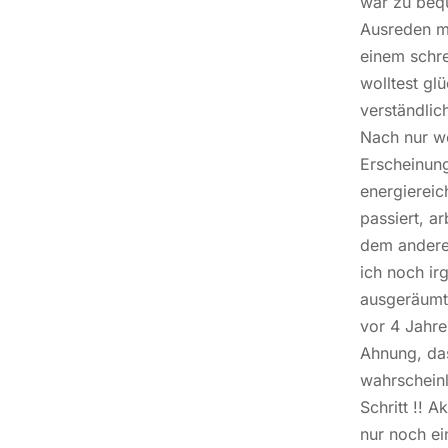
war zu bequ
Ausreden me
einem schre
wolltest gl
verständlic
Nach nur we
Erscheinung
energiereic
passiert, a
dem andere
ich noch ir
ausgeräumt.
vor 4 Jahre
Ahnung, das
wahrscheinl
Schritt !! A
nur noch ei