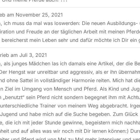
ieb am
November 25, 2021
, ich muss da mal was loswerden: Die neuen Ausbildungs- u
iration und Freude an der täglichen Arbeit mit meinen Pferd
bereicherst mein Leben sehr und dafür möchte ich Dir ein
rieb am
Juli 3, 2021
, als junges Mädchen las ich damals eine Artikel, der die
Der Hengst war unreitbar und aggressiv, als er ihn übernahm
nd ohne Sattel in vollständiger Harmonie reiten. Mich hat die
in Ziel im Umgang von Mensch und Pferd. Als Kind und Jugen
 „benutzt“ sein Pferd nicht sondern begegnet ihm mit Ach
 unterschiedliche Trainer von meinem Weg abgebracht. Irge
 Jugend und habe mich auf die Suche begeben. Zum Glück bin
e, die ich mit jeder Stunde gewinne, begeistern mich nachha
nheit und auf alles was wir noch mit Dir lernen können:) D
iter und Pferd wird von Mal zu Mal mehr intensiver und vert