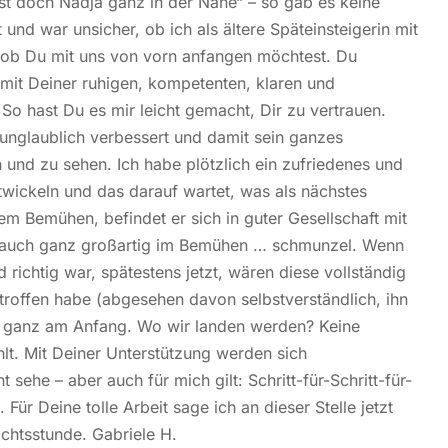
st doch Nadja ganz in der Nähe“ – so gab es keine
und war unsicher, ob ich als ältere Späteinsteigerin mit
 ob Du mit uns von vorn anfangen möchtest. Du
 mit Deiner ruhigen, kompetenten, klaren und
 So hast Du es mir leicht gemacht, Dir zu vertrauen.
unglaublich verbessert und damit sein ganzes
und zu sehen. Ich habe plötzlich ein zufriedenes und
twickeln und das darauf wartet, was als nächstes
dem Bemühen, befindet er sich in guter Gesellschaft mit
 auch ganz großartig im Bemühen … schmunzel. Wenn
 richtig war, spätestens jetzt, wären diese vollständig
etroffen habe (abgesehen davon selbstverständlich, ihn
h ganz am Anfang. Wo wir landen werden? Keine
hlt. Mit Deiner Unterstützung werden sich
sehe – aber auch für mich gilt: Schritt-für-Schritt-für-
 Für Deine tolle Arbeit sage ich an dieser Stelle jetzt
chtsstunde. Gabriele H.