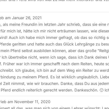
ieb am
Januar 26, 2021
, als meine Freundin im letzten Jahr schrieb, dass sie eine
für mich ist, hätte ich mir nicht erträumen lassen, wie di
ird! Auch ich habe mich immer gefragt, ob das so richtig se
 Pferde geritten und hatte auch das Glück Lehrgänge zu bes
mein Pferd selbst ausbilden können, aber das große "Reitglü
!? Ich übertreibe nicht, wenn ich sage, dass ich Dank deine
f. Früher war ich immer geschafft nach dem Reiten, heute s
schreibt. Ich glaube, ich bin auf dem Weg ein Reiter zu wer
rbindung zu meinem Pferd. Es ist wirklich unglaublich. Lie
l Zeit nimmst, wie wir brauchen. Danke, dass Du aus jede
Pferd endlich reiterlich gerecht werden. Dankeschön. 🙂 I
rieb am
November 11, 2020
rpert all das, was man sich von einem Lehrer wünscht: Lan