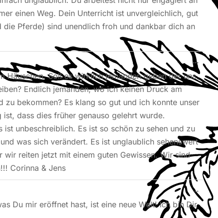
infach unglaublich. Du arbeitest nicht nur engagiert an
mer einen Weg. Dein Unterricht ist unvergleichlich, gut
d die Pferde) sind unendlich froh und dankbar dich an
...
em Häuschen. Soll es wirklich jemanden geben der uns
bleiben? Endlich jemanden, wo ich keinen Druck am
nd zu bekommen? Es klang so gut und ich konnte unser
 ist, dass dies früher genauso gelehrt wurde.
 ist unbeschreiblich. Es ist so schön zu sehen und zu
 und was sich verändert. Es ist unglaublich sehenswert
r wir reiten jetzt mit einem guten Gewissen. Wir sind
!!! Corinna & Jens
...
as Du mir eröffnet hast, ist eine neue Welt! Ich bin Dir