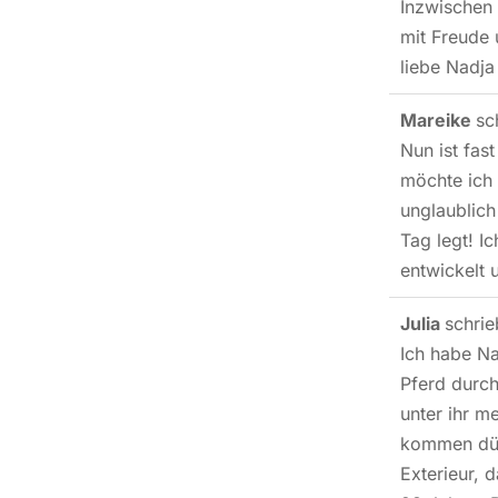
Inzwischen 
mit Freude 
liebe Nadja
Mareike
sc
Nun ist fas
möchte ich 
unglaublich
Tag legt! I
entwickelt 
Julia
schri
Ich habe Na
Pferd durch
unter ihr m
kommen dürf
Exterieur, 