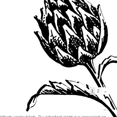
.
1
2
→
...