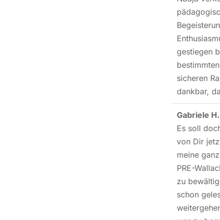
pädagogisch
Begeisterun
Enthusiasm
gestiegen b
bestimmten,
sicheren Ra
dankbar, da
Gabriele H
Es soll doc
von Dir jet
meine ganz
PRE-Wallach
zu bewältig
schon geles
weitergehen