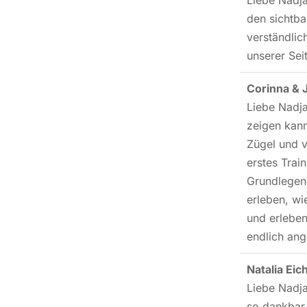
Liebe Nadja
den sichtba
verständlic
unserer Sei
Corinna & 
Liebe Nadja
zeigen kann
Zügel und v
erstes Trai
Grundlegend
erleben, wi
und erleben
endlich ang
Natalia Ei
Liebe Nadja,
so dankbar