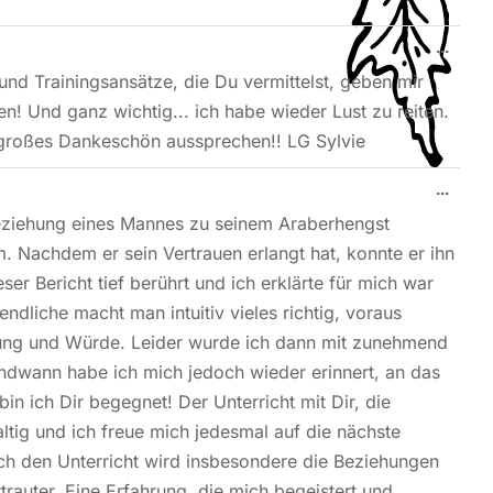
...
nd Trainingsansätze, die Du vermittelst, geben mir
en! Und ganz wichtig... ich habe wieder Lust zu reiten.
 großes Dankeschön aussprechen!! LG Sylvie
...
 Beziehung eines Mannes zu seinem Araberhengst
. Nachdem er sein Vertrauen erlangt hat, konnte er ihn
ser Bericht tief berührt und ich erklärte für mich war
dliche macht man intuitiv vieles richtig, voraus
tung und Würde. Leider wurde ich dann mit zunehmend
ndwann habe ich mich jedoch wieder erinnert, an das
 ich Dir begegnet! Der Unterricht mit Dir, die
ltig und ich freue mich jedesmal auf die nächste
urch den Unterricht wird insbesondere die Beziehungen
rauter. Eine Erfahrung, die mich begeistert und