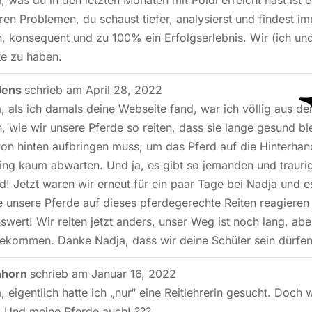
, was du in den letzten Monaten mit Poldi erreicht hast ist e
ren Problemen, du schaust tiefer, analysierst und findest im
h, konsequent und zu 100% ein Erfolgserlebnis. Wir (ich un
te zu haben.
Jens
schrieb am
April 28, 2022
, als ich damals deine Webseite fand, war ich völlig aus d
, wie wir unsere Pferde so reiten, dass sie lange gesund 
on hinten aufbringen muss, um das Pferd auf die Hinterha
ning kaum abwarten. Und ja, es gibt so jemanden und traurig
! Jetzt waren wir erneut für ein paar Tage bei Nadja und es
e unsere Pferde auf dieses pferdegerechte Reiten reagieren
swert! Wir reiten jetzt anders, unser Weg ist noch lang, abe
ekommen. Danke Nadja, dass wir deine Schüler sein dürfen
chhorn
schrieb am
Januar 16, 2022
 eigentlich hatte ich „nur“ eine Reitlehrerin gesucht. Doch w
. Und meine Pferde auch! ???