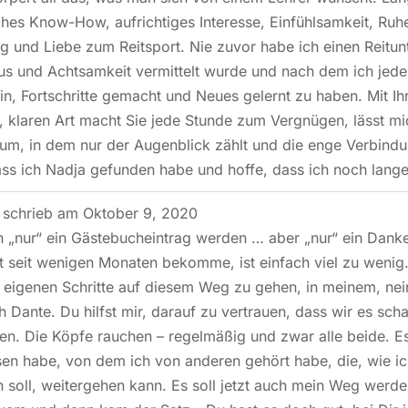
es Know-How, aufrichtiges Interesse, Einfühlsamkeit, Ruhe,
g und Liebe zum Reitsport. Nie zuvor habe ich einen Reitunte
us und Achtsamkeit vermittelt wurde und nach dem ich jed
in, Fortschritte gemacht und Neues gelernt zu haben. Mit Ihr
 klaren Art macht Sie jede Stunde zum Vergnügen, lässt mi
um, in dem nur der Augenblick zählt und die enge Verbindu
ss ich Nadja gefunden habe und hoffe, dass ich noch lange 
.
schrieb am
Oktober 9, 2020
h „nur“ ein Gästebucheintrag werden … aber „nur“ ein Danke
zt seit wenigen Monaten bekomme, ist einfach viel zu wenig
 eigenen Schritte auf diesem Weg zu gehen, in meinem, ne
 Dante. Du hilfst mir, darauf zu vertrauen, dass wir es 
en. Die Köpfe rauchen – regelmäßig und zwar alle beide. Es
en habe, von dem ich von anderen gehört habe, die, wie ich
 soll, weitergehen kann. Es soll jetzt auch mein Weg werde