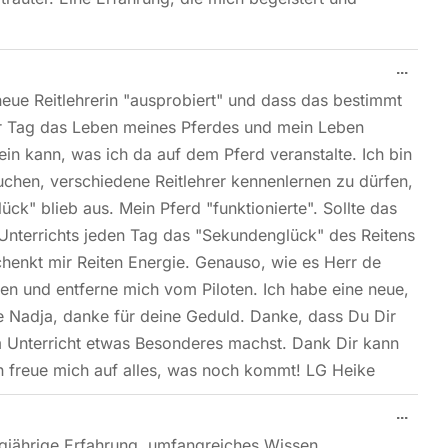
...
 neue Reitlehrerin "ausprobiert" und dass das bestimmt
eser Tag das Leben meines Pferdes und mein Leben
in kann, was ich da auf dem Pferd veranstalte. Ich bin
uchen, verschiedene Reitlehrer kennenlernen zu dürfen,
ck" blieb aus. Mein Pferd "funktionierte". Sollte das
s Unterrichts jeden Tag das "Sekundenglück" des Reitens
chenkt mir Reiten Energie. Genauso, wie es Herr de
den und entferne mich vom Piloten. Ich habe eine neue,
be Nadja, danke für deine Geduld. Danke, dass Du Dir
m Unterricht etwas Besonderes machst. Dank Dir kann
ch freue mich auf alles, was noch kommt! LG Heike
...
gjährige Erfahrung, umfangreiches Wissen,