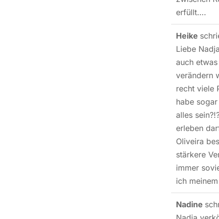
erfüllt….
Heike
schr
Liebe Nadja
auch etwas 
verändern w
recht viele
habe sogar 
alles sein?
erleben dar
Oliveira be
stärkere Ve
immer sovie
ich meinem 
Nadine
sch
Nadja verkö