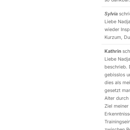
schr
Sylvia
Liebe Nadja
wieder Insp
Kurzum, Du 
Kathrin
sch
Liebe Nadja
beschrieb. 
gebisslos u
dies als me
gesetzt man
Alter durch
Ziel meiner
Erkenntniss
Trainingsei
zwischen Re