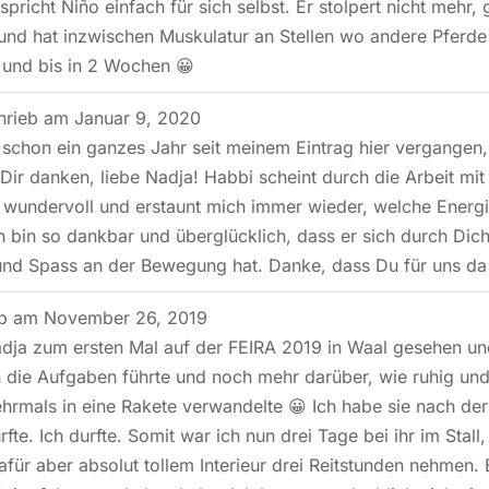
spricht Niño einfach für sich selbst. Er stolpert nicht mehr,
und hat inzwischen Muskulatur an Stellen wo andere Pferde
 und bis in 2 Wochen 😀
hrieb am
Januar 9, 2020
t schon ein ganzes Jahr seit meinem Eintrag hier vergangen
Dir danken, liebe Nadja! Habbi scheint durch die Arbeit mit
 wundervoll und erstaunt mich immer wieder, welche Energ
ch bin so dankbar und überglücklich, dass er sich durch Di
und Spass an der Bewegung hat. Danke, dass Du für uns da b
eb am
November 26, 2019
dja zum ersten Mal auf der FEIRA 2019 in Waal gesehen und
 die Aufgaben führte und noch mehr darüber, wie ruhig und, 
ehrmals in eine Rakete verwandelte 😀 Ich habe sie nach der
te. Ich durfte. Somit war ich nun drei Tage bei ihr im Stall,
dafür aber absolut tollem Interieur drei Reitstunden nehmen.